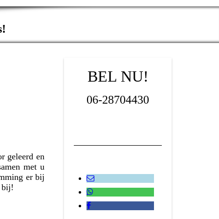
s!
BEL NU!
06-28704430
or geleerd en
 samen met u
mming er bij
 bij!