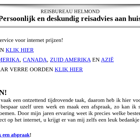
REISBUREAU HELMOND
ersoonlijk en deskundig reisadvies aan hui
ervice voor internet prijzen!
EN
KLIK HIER
MERIKA
,
CANADA
,
ZUID AMERIKA
EN
AZIË
NAAR VERRE OORDEN
KLIK HIER
N!
s vaak een ontzettend tijdrovende taak, daarom heb ik hier vo
 bespaar uzelf uren werk en maak een afspraak, zo kan ik
oemen. Door mijn jaren ervaring weet ik precies welke beste
ect op het internet, u krijgt er van mij zelfs een leuk bedankje
 een afspraak
!