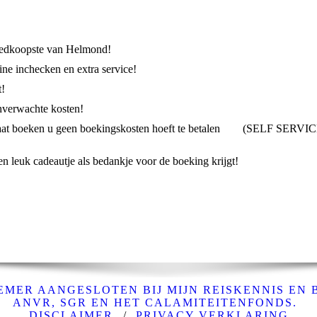
goedkoopste van Helmond!
line inchecken en extra service!
t!
onverwachte kosten!
 u laat boeken u geen boekingskosten hoeft te betalen (SELF SERVI
en leuk cadeautje als bedankje voor de boeking krijgt!
MER AANGESLOTEN BIJ MIJN REISKENNIS EN 
ANVR, SGR EN HET CALAMITEITENFONDS.
DISCLAIMER
/
PRIVACY VERKLARING