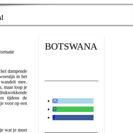
s!
BOTSWANA
r informatie
r het dampende
oestijn in het
j wandelt mee.
n, maar loop je
rukwekkende
n tijdens de
je voor op een
je wat je moet