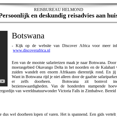
REISBUREAU HELMOND
ersoonlijk en deskundig reisadvies aan hui
Botswana
-
Kijk op de website van Discover Africa voor mee
www.discoverafrica.nl
Een van de mooiste safarireizen maak je naar Botswana. Doo
moerasgebied Okavango Delta in het noorden en de Kalahari w
zuiden wandelt een enorm Afrikaans dierenrijk rond. En ji
Want in Botswana rijd je niet alleen door de gaafste safariparke
er zelfs doorheen.
Botswana zit bomvol ind
bezienswaardigheden. Van de honderden stampende hoeve
tergordijn van wereldnatuurwonder Victoria Falls in Zimbabwe. Bereid 
e dus wel doorheen lopen of varen. Het is spannend. Een gids vertelt 